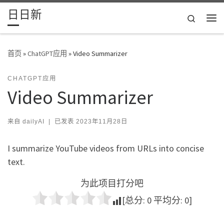
日日新
Skip to content
Search
主
首页
»
ChatGPT应用
»
Video Summarizer
CHATGPT应用
Video Summarizer
来自
dailyAI
|
已发表
2023年11月28日
I summarize YouTube videos from URLs into concise
text.
为此项目打分吧
[总分:
0
平均分:
0
]