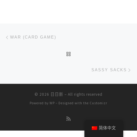
文章导航
上一篇
WAR (CARD GAME)
返回文章列表
下
SASSY SACKS
© 2026
日日新
– All rights reserved
Powered by
WP
– Designed with the
Customizr
简体中文