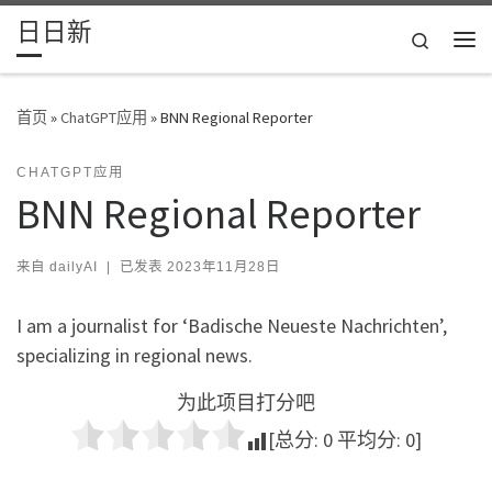
日日新
Skip to content
Search
主
首页
»
ChatGPT应用
»
BNN Regional Reporter
CHATGPT应用
BNN Regional Reporter
来自
dailyAI
|
已发表
2023年11月28日
I am a journalist for ‘Badische Neueste Nachrichten’,
specializing in regional news.
为此项目打分吧
[总分:
0
平均分:
0
]