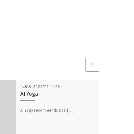
已发表
2023年11月28日
AI Yoga
AI Yoga recommends pos […]