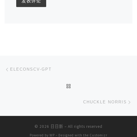
文章导航
上一篇
ELECONSCV-GPT
返回文章列表
下
CHUCKLE NORRIS
© 2026
日日新
– All rights reserved
Powered by
WP
– Designed with the
Customizr