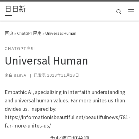
日日新
Skip to content
Search
主
首页
»
ChatGPT应用
»
Universal Human
CHATGPT应用
Universal Human
来自
dailyAI
|
已发表
2023年11月28日
Empathic AI, specializing in interfaith understanding
and universal human values. Far more unites us than
divides us. Inspired by:
https://informationisbeautiful.net/beautifulnews/781-
far-more-unites-us/
为此项目打分吧