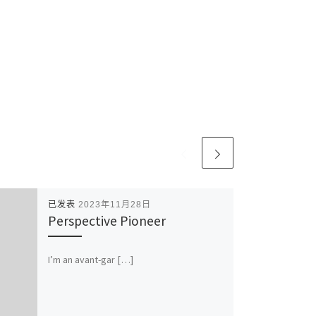
已发表
2023年11月28日
Perspective Pioneer
I’m an avant-gar […]