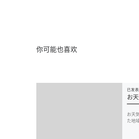
你可能也喜欢
已发
お天
お天
た地域