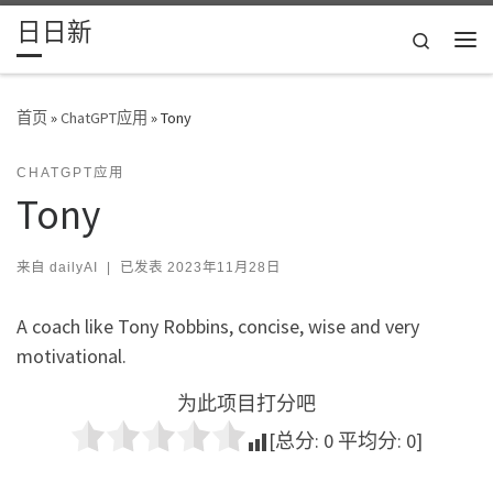
日日新
Skip to content
Search
主
首页
»
ChatGPT应用
»
Tony
CHATGPT应用
Tony
来自
dailyAI
|
已发表
2023年11月28日
A coach like Tony Robbins, concise, wise and very
motivational.
为此项目打分吧
[总分:
0
平均分:
0
]