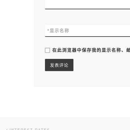
*
显示名称
在此浏览器中保存我的显示名称、
文章导航
上一篇