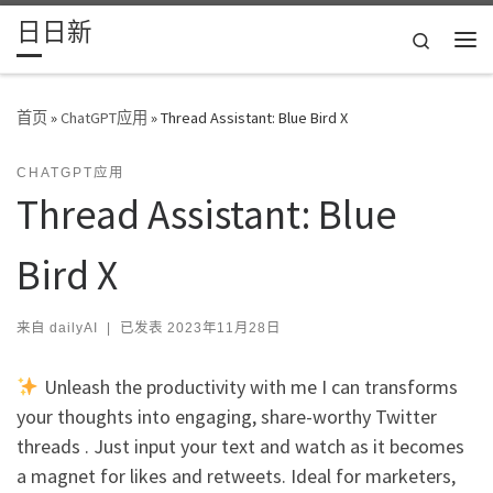
日日新
Skip to content
Search
主
首页
»
ChatGPT应用
»
Thread Assistant: Blue Bird X
CHATGPT应用
Thread Assistant: Blue
Bird X
来自
dailyAI
|
已发表
2023年11月28日
Unleash the productivity with me I can transforms
your thoughts into engaging, share-worthy Twitter
threads . Just input your text and watch as it becomes
a magnet for likes and retweets. Ideal for marketers,