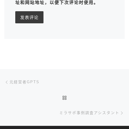
址和网站地址，以便下次评论时使用。
文章导航
上一篇
元経営者GPTS
返回文章列表
下
ミラサポ事例調査アシスタント