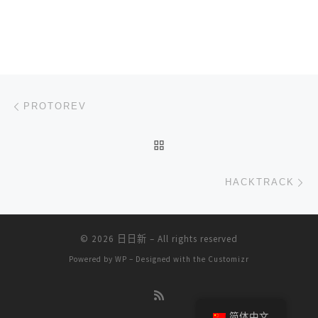
文章导航
上一篇
PROTOREV
返回文章列表
下
HACKTRACK
© 2026
日日新
– All rights reserved
Powered by
WP
– Designed with the
Customizr
简体中文