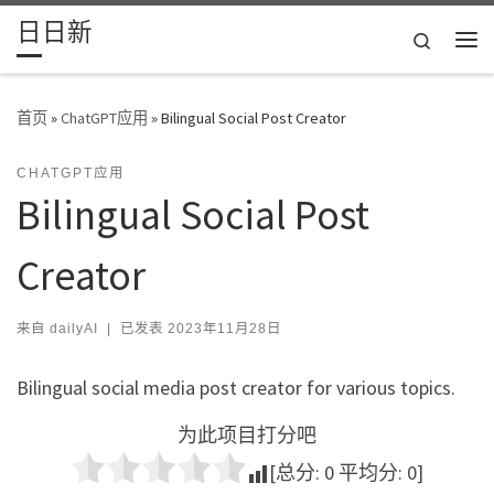
日日新
Skip to content
Search
主
首页
»
ChatGPT应用
»
Bilingual Social Post Creator
CHATGPT应用
Bilingual Social Post
Creator
来自
dailyAI
|
已发表
2023年11月28日
Bilingual social media post creator for various topics.
为此项目打分吧
[总分:
0
平均分:
0
]