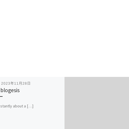
表
2023年11月28日
blogesis
nstantly about a […]