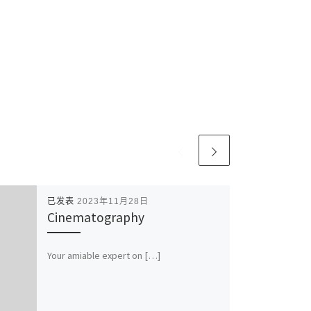
已发表
2023年11月28日
Cinematography
Your amiable expert on […]