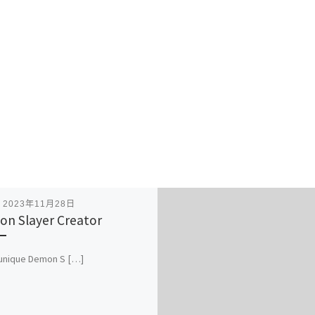
表
2023年11月28日
n Slayer Creator
t unique Demon S […]