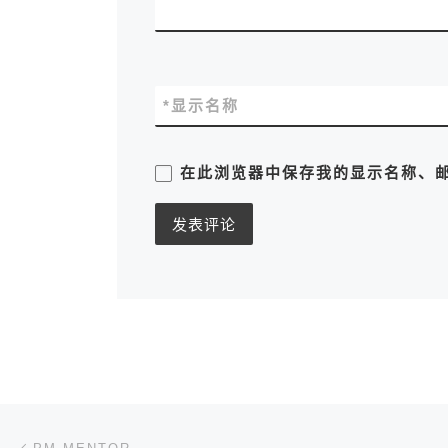
*
显示名称
在此浏览器中保存我的显示名称、
文章导航
上一篇