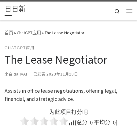
日日新
Skip to content
Search
主
首页
»
ChatGPT应用
»
The Lease Negotiator
CHATGPT应用
The Lease Negotiator
来自
dailyAI
|
已发表
2023年11月28日
Assists in office lease negotiations, offering legal,
financial, and strategic advice.
为此项目打分吧
[总分:
0
平均分:
0
]