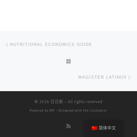
文章导航
上一篇
NUTRITIONAL ECONOMICS GUIDE
返回文章列表
下
MAGISTER LATINUS
© 2026
日日新
– All rights reserved
Powered by
WP
– Designed with the
Customizr
简体中文