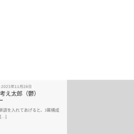
表
2023年11月28日
考え太郎（鬱）
の単語を入れてあげると、3幕構成
[…]