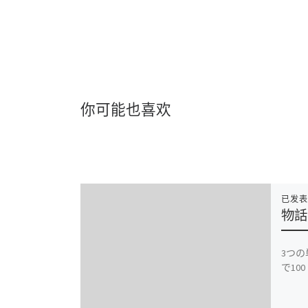
你可能也喜欢
已发
物話
3つ
で100 