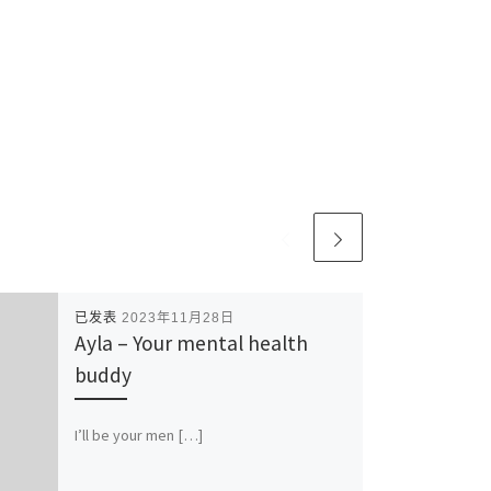
已发表
2023年11月28日
Ayla – Your mental health
buddy
I’ll be your men […]