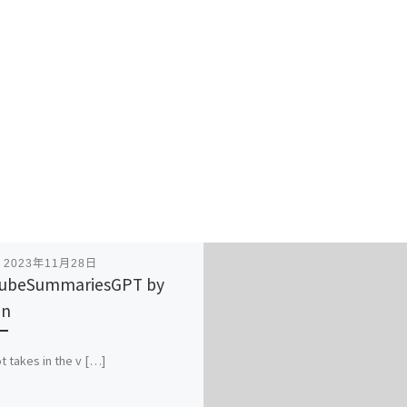
表
2023年11月28日
tubeSummariesGPT by
in
t takes in the v […]