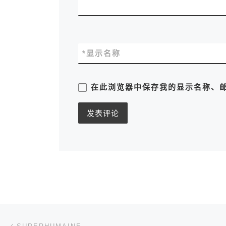
*
显示名称
在此浏览器中保存我的显示名称、
文章导航
上一篇