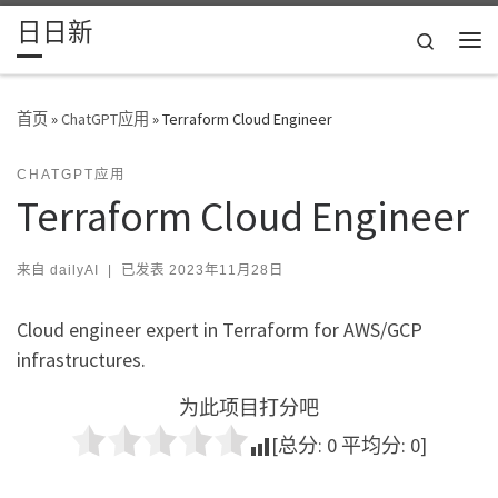
日日新
Skip to content
Search
主
首页
»
ChatGPT应用
»
Terraform Cloud Engineer
CHATGPT应用
Terraform Cloud Engineer
来自
dailyAI
|
已发表
2023年11月28日
Cloud engineer expert in Terraform for AWS/GCP
infrastructures.
为此项目打分吧
[总分:
0
平均分:
0
]