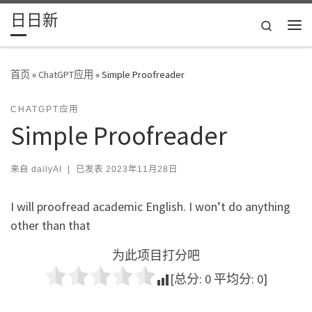
日日新
Skip to content
Search
主
首页
»
ChatGPT应用
»
Simple Proofreader
CHATGPT应用
Simple Proofreader
来自
dailyAI
|
已发表
2023年11月28日
I will proofread academic English. I won’t do anything
other than that
为此项目打分吧
[总分:
0
平均分:
0
]