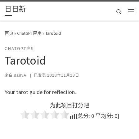
日日新
Skip to content
Search
主
首页
»
ChatGPT应用
»
Tarotoid
CHATGPT应用
Tarotoid
来自
dailyAI
|
已发表
2023年11月28日
Your tarot guide for reflection.
为此项目打分吧
[总分:
0
平均分:
0
]