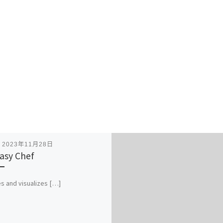
表
2023年11月28日
asy Chef
s and visualizes […]