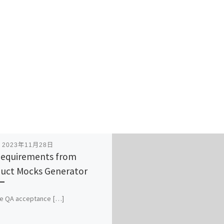
表
2023年11月28日
equirements from
uct Mocks Generator
te QA acceptance […]