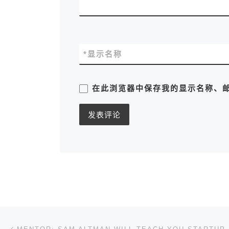
*
显示名称
在此浏览器中保存我的显示名称、
文章导航
上一篇