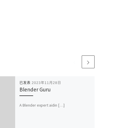
已发表
2023年11月28日
Blender Guru
A Blender expert aidin […]