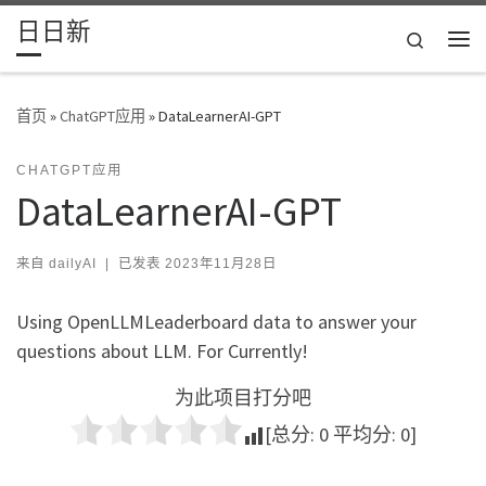
日日新
Skip to content
Search
主
首页
»
ChatGPT应用
»
DataLearnerAI-GPT
CHATGPT应用
DataLearnerAI-GPT
来自
dailyAI
|
已发表
2023年11月28日
Using OpenLLMLeaderboard data to answer your
questions about LLM. For Currently!
为此项目打分吧
[总分:
0
平均分:
0
]