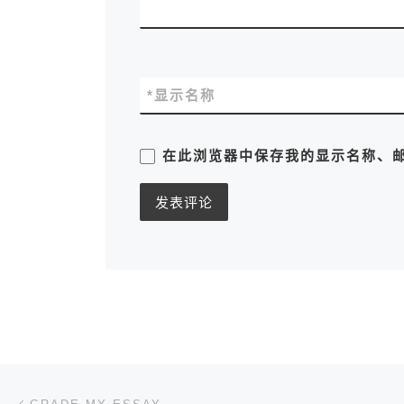
*
显示名称
在此浏览器中保存我的显示名称、
文章导航
上一篇