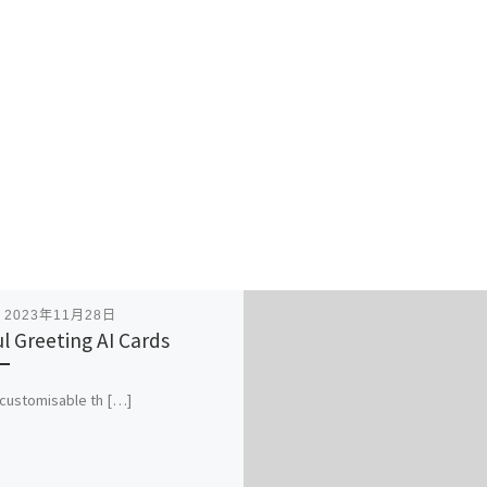
表
2023年11月28日
ul Greeting AI Cards
 customisable th […]