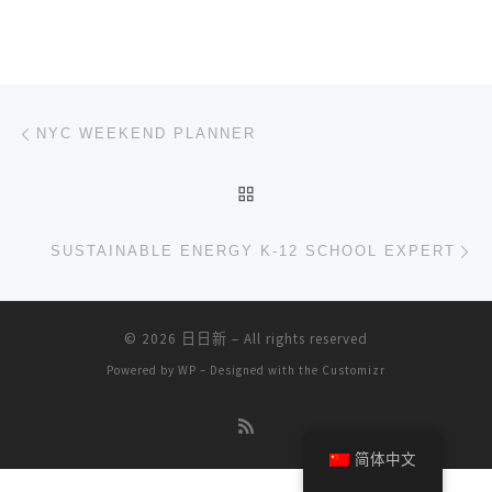
文章导航
上一篇
NYC WEEKEND PLANNER
返回文章列表
下
SUSTAINABLE ENERGY K-12 SCHOOL EXPERT
© 2026
日日新
– All rights reserved
Powered by
WP
– Designed with the
Customizr
简体中文