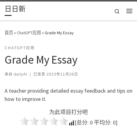
日日新
Skip to content
Search
主
首页
»
ChatGPT应用
»
Grade My Essay
CHATGPT应用
Grade My Essay
来自
dailyAI
|
已发表
2023年11月28日
A teacher providing detailed essay feedback and tips on
how to improve it.
为此项目打分吧
[总分:
0
平均分:
0
]