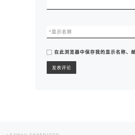
*
显示名称
在此浏览器中保存我的显示名称、
文章导航
上一篇