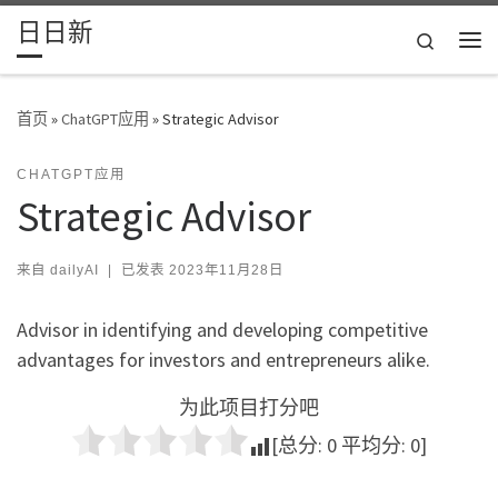
日日新
Skip to content
Search
主
首页
»
ChatGPT应用
»
Strategic Advisor
CHATGPT应用
Strategic Advisor
来自
dailyAI
|
已发表
2023年11月28日
Advisor in identifying and developing competitive
advantages for investors and entrepreneurs alike.
为此项目打分吧
[总分:
0
平均分:
0
]