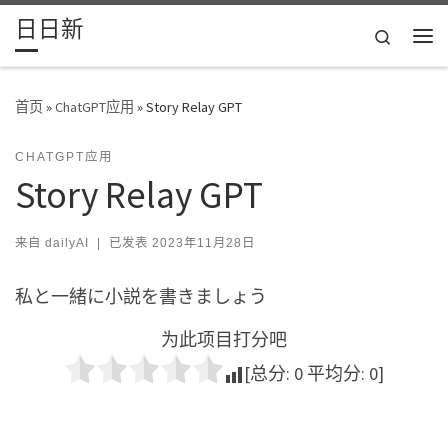
日日新
Skip to content
Search
主
首页
»
ChatGPT应用
»
Story Relay GPT
CHATGPT应用
Story Relay GPT
来自
dailyAI
|
已发表
2023年11月28日
私と一緒に小説を書きましょう
为此项目打分吧
[总分:
0
平均分:
0
]