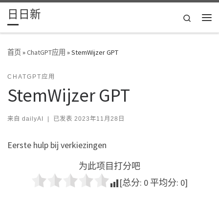
日日新
Skip to content
Search
主
首页
»
ChatGPT应用
»
StemWijzer GPT
CHATGPT应用
StemWijzer GPT
来自
dailyAI
|
已发表
2023年11月28日
Eerste hulp bij verkiezingen
为此项目打分吧
[总分:
0
平均分:
0
]