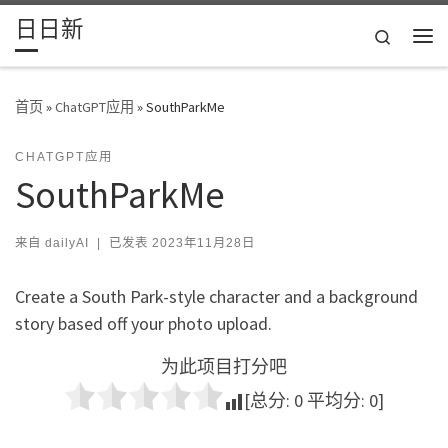
日日新
Skip to content
Search
主
首页
»
ChatGPT应用
»
SouthParkMe
CHATGPT应用
SouthParkMe
来自
dailyAI
|
已发表
2023年11月28日
Create a South Park-style character and a background
story based off your photo upload.
为此项目打分吧
[总分:
0
平均分:
0
]