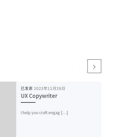
已发表
2023年11月28日
UX Copywriter
I help you craft engag […]