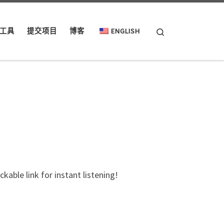
Search
工具
提交项目
博客
ENGLISH
ckable link for instant listening!