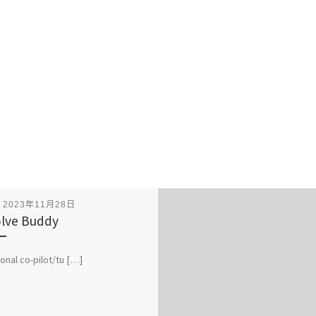
表
2023年11月28日
lve Buddy
onal co-pilot/tu […]