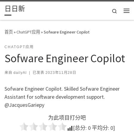
日日新
Skip to content
Search
主
首页
»
ChatGPT应用
»
Sofware Engineer Copilot
CHATGPT应用
Sofware Engineer Copilot
来自
dailyAI
|
已发表
2023年11月28日
Sofware Engineer Copilot. Skilled Sofware Engineer
Assistant for software development support.
@JacquesGariepy
为此项目打分吧
[总分:
0
平均分:
0
]