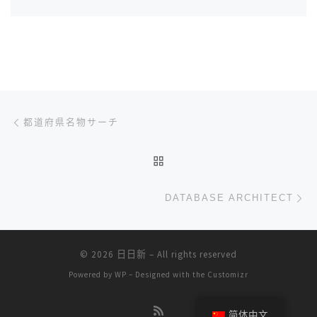
文章导航
上一篇
都道府県名物サーチ
返回文章列表
下
DATABASE ARCHITECT
© 2026
日日新
– All rights reserved
Powered by
WP
– Designed with the
Customizr
简体中文