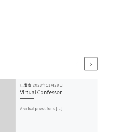
已发表
2023年11月28日
Virtual Confessor
A virtual priest for s […]