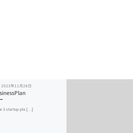
表
2023年11月28日
sinessPlan
te 3 startup pla […]