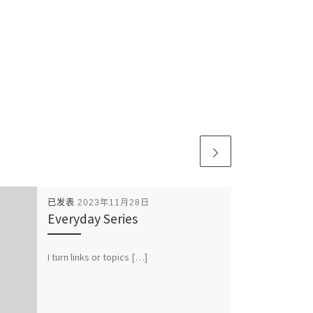
已发表
2023年11月28日
Everyday Series
I turn links or topics […]