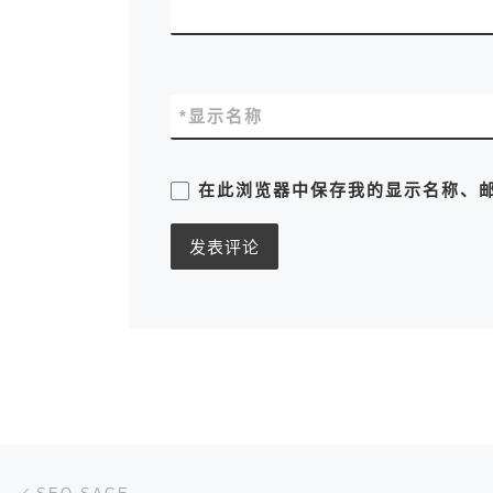
*
显示名称
在此浏览器中保存我的显示名称、
文章导航
上一篇