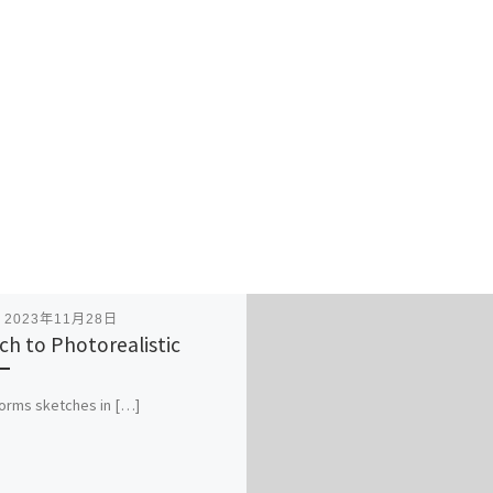
表
2023年11月28日
ch to Photorealistic
orms sketches in […]