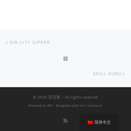
文章导航
上一篇
SIN CITY SIPPER
返回文章列表
下
SKILL GURU
© 2026
日日新
– All rights reserved
Powered by
WP
– Designed with the
Customizr
简体中文