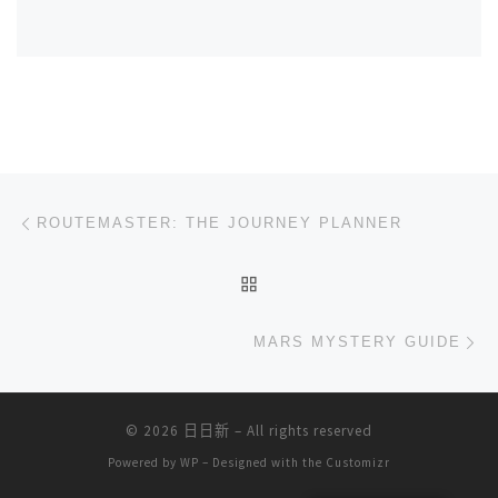
文章导航
上一篇
ROUTEMASTER: THE JOURNEY PLANNER
返回文章列表
下
MARS MYSTERY GUIDE
© 2026
日日新
– All rights reserved
Powered by
WP
– Designed with the
Customizr