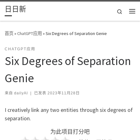
日日新
Skip to content
Search
主
首页
»
ChatGPT应用
»
Six Degrees of Separation Genie
CHATGPT应用
Six Degrees of Separation
Genie
来自
dailyAI
|
已发表
2023年11月28日
I creatively link any two entities through six degrees of
separation.
为此项目打分吧