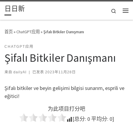
日日新
Skip to content
Search
主
首页
»
ChatGPT应用
»
Şifalı Bitkiler Danışmanı
CHATGPT应用
Şifalı Bitkiler Danışmanı
来自
dailyAI
|
已发表
2023年11月28日
Şifalı bitkiler ve beyin gelişimi bilgisi sunarım, esprili ve
eğitici!
为此项目打分吧
[总分:
0
平均分:
0
]