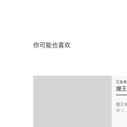
你可能也喜欢
已发
魔王
魔王を
分: […