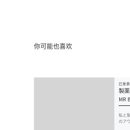
你可能也喜欢
已发
製薬M
MR B
私と製
のアウ 