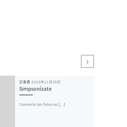
已发表
2023年11月28日
Simpsonízate
Convierto tus fotos en […]