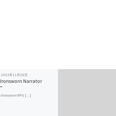
表
2023年11月28日
 Ironsworn Narrator
n Ironsworn RPG […]