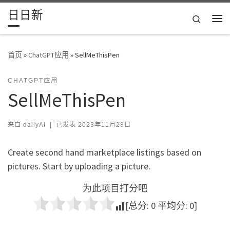
日日新
Skip to content
Search
主
首页
»
ChatGPT应用
»
SellMeThisPen
CHATGPT应用
SellMeThisPen
来自
dailyAI
|
已发表
2023年11月28日
Create second hand marketplace listings based on
pictures. Start by uploading a picture.
为此项目打分吧
[总分:
0
平均分:
0
]