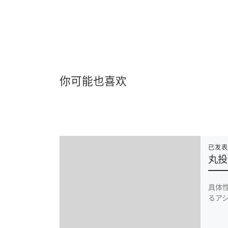
你可能也喜欢
已发
丸投
具体
るアシ