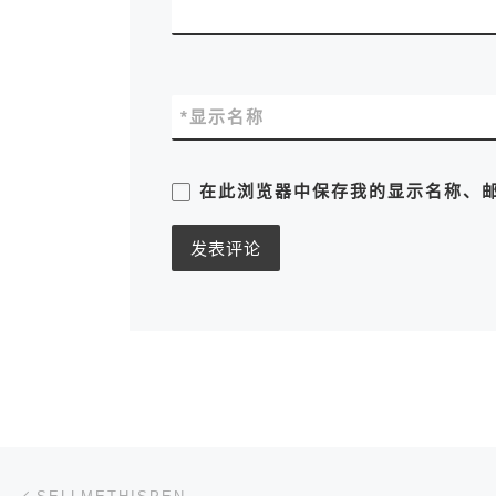
*
显示名称
在此浏览器中保存我的显示名称、
文章导航
上一篇