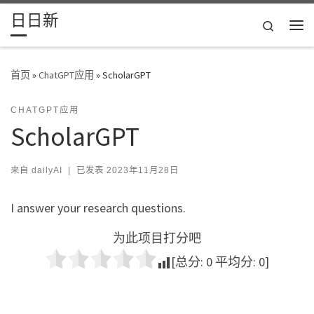
日日新
Skip to content
Search
主
首页
»
ChatGPT应用
»
ScholarGPT
CHATGPT应用
ScholarGPT
来自
dailyAI
|
已发表
2023年11月28日
I answer your research questions.
为此项目打分吧
[总分:
0
平均分:
0
]