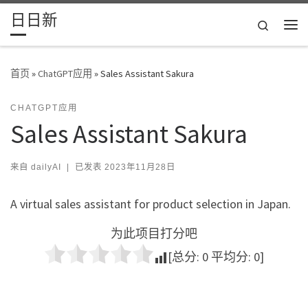
日日新
Skip to content
Search
主
首页
»
ChatGPT应用
»
Sales Assistant Sakura
CHATGPT应用
Sales Assistant Sakura
来自
dailyAI
|
已发表
2023年11月28日
A virtual sales assistant for product selection in Japan.
为此项目打分吧
[总分:
0
平均分:
0
]