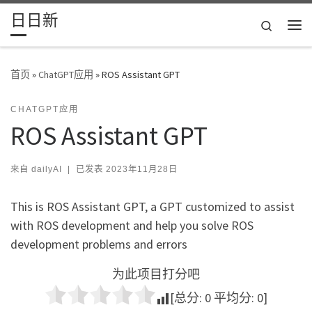
日日新
Skip to content
Search
主
首页
»
ChatGPT应用
»
ROS Assistant GPT
CHATGPT应用
ROS Assistant GPT
来自
dailyAI
|
已发表
2023年11月28日
This is ROS Assistant GPT, a GPT customized to assist
with ROS development and help you solve ROS
development problems and errors
为此项目打分吧
[总分:
0
平均分:
0
]