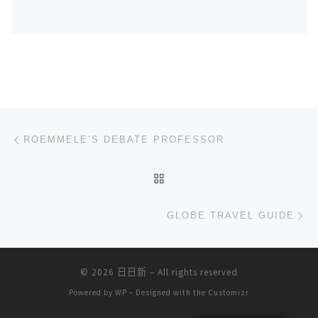
文章导航
上一篇
ROEMMELE’S DEBATE PROFESSOR
返回文章列表
下
GLOBE TRAVEL GUIDE
© 2026
日日新
– All rights reserved
Powered by
WP
– Designed with the
Customizr