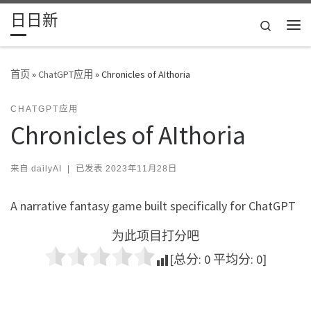
日日新
Skip to content
Search
主
首页
»
ChatGPT应用
»
Chronicles of AIthoria
CHATGPT应用
Chronicles of AIthoria
来自
dailyAI
|
已发表
2023年11月28日
A narrative fantasy game built specifically for ChatGPT
为此项目打分吧
[总分:
0
平均分:
0
]