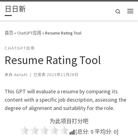
日日新
Skip to content
Search
主
首页
»
ChatGPT应用
»
Resume Rating Tool
CHATGPT应用
Resume Rating Tool
来自
dailyAI
|
已发表
2023年11月28日
This GPT will evaluate a resume by comparing its
content with a specific job description, assessing the
degree of alignment and suitability for the role.
为此项目打分吧
[总分:
0
平均分:
0
]