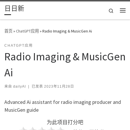
日日新
Skip to content
Search
主
首页
»
ChatGPT应用
»
Radio Imaging & MusicGen Ai
CHATGPT应用
Radio Imaging & MusicGen
Ai
来自
dailyAI
|
已发表
2023年11月28日
Advanced Ai assistant for radio imaging producer and
MusicGen guide
为此项目打分吧