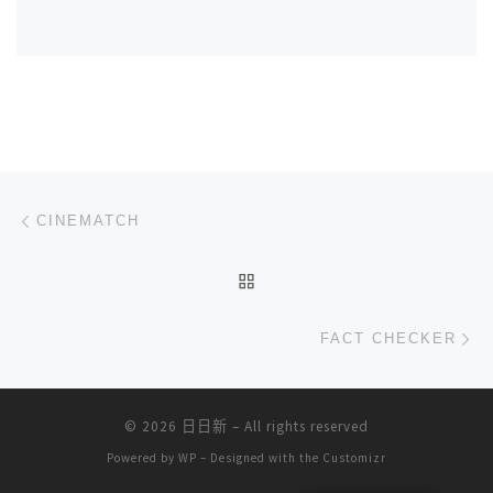
文章导航
上一篇
CINEMATCH
返回文章列表
下
FACT CHECKER
© 2026
日日新
– All rights reserved
Powered by
WP
– Designed with the
Customizr