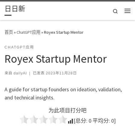
日日新
Skip to content
Search
主
首页
»
ChatGPT应用
»
Royex Startup Mentor
CHATGPT应用
Royex Startup Mentor
来自
dailyAI
|
已发表
2023年11月28日
A guide for startup founders on ideation, validation,
and technical insights.
为此项目打分吧
[总分:
0
平均分:
0
]