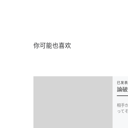
你可能也喜欢
已发
論破
相手
ってそ