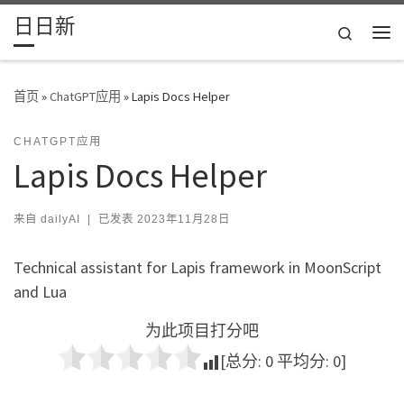
日日新
Skip to content
Search
主
首页
»
ChatGPT应用
»
Lapis Docs Helper
CHATGPT应用
Lapis Docs Helper
来自
dailyAI
|
已发表
2023年11月28日
Technical assistant for Lapis framework in MoonScript
and Lua
为此项目打分吧
[总分:
0
平均分:
0
]