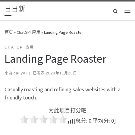
日日新
Skip to content
Search
主
首页
»
ChatGPT应用
»
Landing Page Roaster
CHATGPT应用
Landing Page Roaster
来自
dailyAI
|
已发表
2023年11月28日
Casually roasting and refining sales websites with a
friendly touch.
为此项目打分吧
[总分:
0
平均分:
0
]